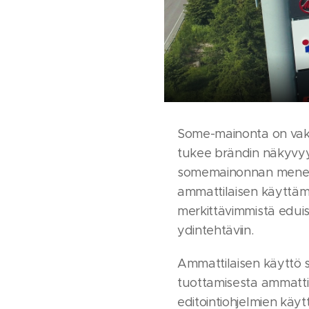
Some-mainonta on vakii
tukee brändin näkyvyytt
somemainonnan menesty
ammattilaisen käyttäm
merkittävimmistä eduis
ydintehtäviin.
Ammattilaisen käyttö sä
tuottamisesta ammattila
editointiohjelmien käyt