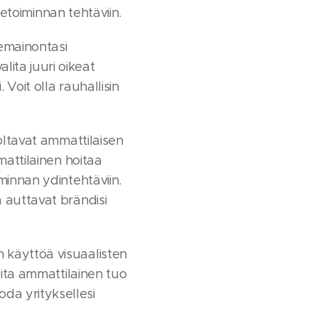
ketoiminnan tehtäviin.
emainontasi
ita juuri oikeat
Voit olla rauhallisin
oltavat ammattilaisen
mattilainen hoitaa
minnan ydintehtäviin.
 auttavat brändisi
 käyttöä visuaalisten
oita ammattilainen tuo
da yrityksellesi