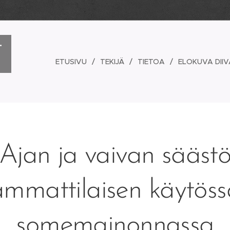
-
ETUSIVU
TEKIJÄ
TIETOA
ELOKUVA DIIV
Ajan ja vaivan sääst
ammattilaisen käytöss
somemainonnassa