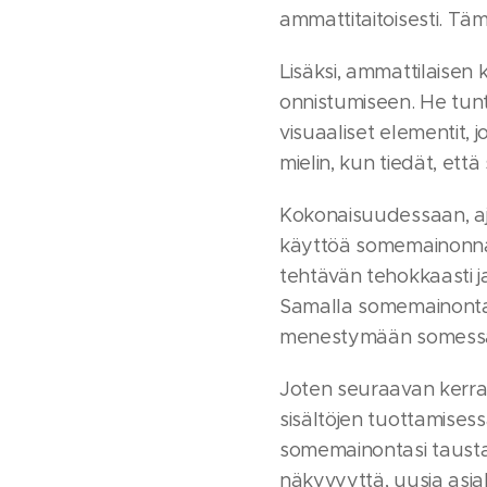
ammattitaitoisesti. Tämä
Lisäksi, ammattilaise
onnistumiseen. He tunt
visuaaliset elementit, 
mielin, kun tiedät, ett
Kokonaisuudessaan, ajan
käyttöä somemainonnan v
tehtävän tehokkaasti j
Samalla somemainontasi
menestymään somess
Joten seuraavan kerra
sisältöjen tuottamisess
somemainontasi tausta
näkyvyyttä, uusia asia