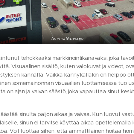
Ammattikuvaaja
ntunut tehokkaaksi markkinointikanavaksi, joka tavoitt
ä. Visuaalinen sisältö, kuten valokuvat ja videot, ova
ksen kannalta. Vaikka kännykälläkin on helppo ottaa
inen somemainonnan visuaalien tuottamisessa tuo usei
ta on ajan ja vaivan säästö, joka vapauttaa sinut kesk
ästää sinulta paljon aikaa ja vaivaa. Kun luovut vastu
iselle, sinun ei tarvitse käyttää aikaa opettelemalla k
töä. Voit luottaa siihen, että ammattilainen hoitaa hom