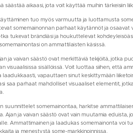
 säästää aikaasi, jota voit käyttää muihin tärkeisiin lii
n käyttäminen tuo myös varmuutta ja luottamusta som
evat somemainonnan parhaat käytännöt ja osaavat val
jotka tukevat brändiäsi ja houkuttelevat kohdeyleisöäsi. 
ä somemainontasi on ammattilaisten käsissä.
 ja vaivan säästö ovat merkittäviä tekijöitä, jotka pu
isuaalisissa sisällöissä. Voit luottaa siihen, että am
a laadukkaasti, vapauttaen sinut keskittymään liiketoi
 saa parhaat mahdolliset visuaaliset elementit, jotka
a.
n suunnittelet somemainontaa, harkitse ammattilaisen
a. Ajan ja vaivan säästö ovat vain muutamia eduista, j
lle. Ammattimainen ja laadukas somemainonta voi tuo
kkaita ja menestystä some-markkinoinnissa.