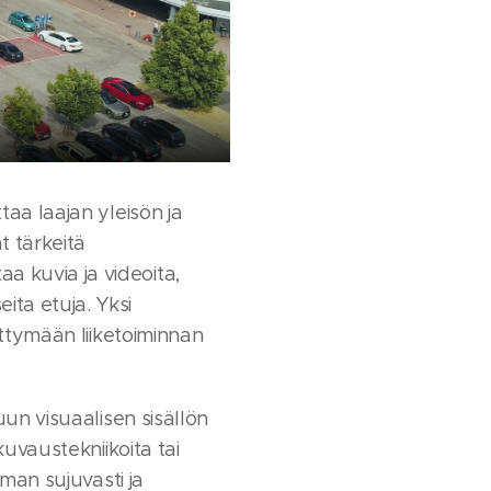
aa laajan yleisön ja
t tärkeitä
 kuvia ja videoita,
ta etuja. Yksi
ittymään liiketoiminnan
un visuaalisen sisällön
uvaustekniikoita tai
man sujuvasti ja