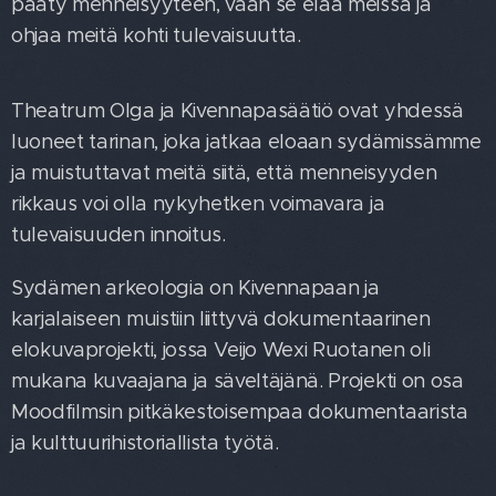
pääty menneisyyteen, vaan se elää meissä ja
ohjaa meitä kohti tulevaisuutta.
Theatrum Olga ja Kivennapasäätiö ovat yhdessä
luoneet tarinan, joka jatkaa eloaan sydämissämme
ja muistuttavat meitä siitä, että menneisyyden
rikkaus voi olla nykyhetken voimavara ja
tulevaisuuden innoitus.
Sydämen arkeologia on Kivennapaan ja
karjalaiseen muistiin liittyvä dokumentaarinen
elokuvaprojekti, jossa Veijo Wexi Ruotanen oli
mukana kuvaajana ja säveltäjänä. Projekti on osa
Moodfilmsin pitkäkestoisempaa dokumentaarista
ja kulttuurihistoriallista työtä.