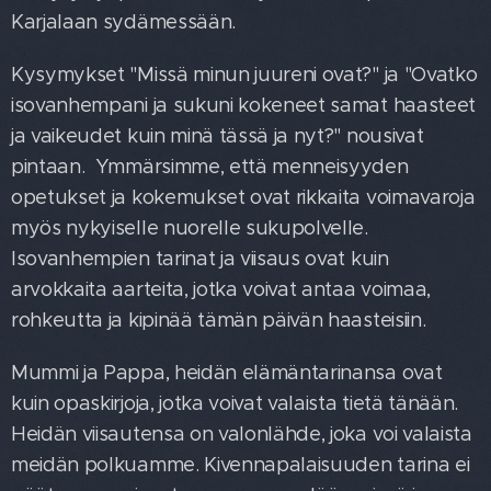
Karjalaan sydämessään.
Kysymykset "Missä minun juureni ovat?" ja "Ovatko
isovanhempani ja sukuni kokeneet samat haasteet
ja vaikeudet kuin minä tässä ja nyt?" nousivat
pintaan. Ymmärsimme, että menneisyyden
opetukset ja kokemukset ovat rikkaita voimavaroja
myös nykyiselle nuorelle sukupolvelle.
Isovanhempien tarinat ja viisaus ovat kuin
arvokkaita aarteita, jotka voivat antaa voimaa,
rohkeutta ja kipinää tämän päivän haasteisiin.
Mummi ja Pappa, heidän elämäntarinansa ovat
kuin opaskirjoja, jotka voivat valaista tietä tänään.
Heidän viisautensa on valonlähde, joka voi valaista
meidän polkuamme. Kivennapalaisuuden tarina ei