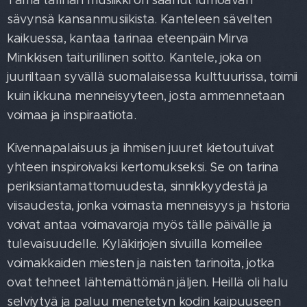
Tämä tarinan musiikki on saanut lumoavan
sävynsä kansanmusiikista. Kanteleen sävelten
kaikuessa, kantaa tarinaa eteenpäin Mirva
Minkkisen taiturillinen soitto. Kantele, joka on
juuriltaan syvällä suomalaisessa kulttuurissa, toimii
kuin ikkuna menneisyyteen, josta ammennetaan
voimaa ja inspiraatiota.
Kivennapalaisuus ja ihmisen juuret kietoutuivat
yhteen inspiroivaksi kertomukseksi. Se on tarina
periksiantamattomuudesta, sinnikkyydestä ja
viisaudesta, jonka voimasta menneisyys ja historia
voivat antaa voimavaroja myös tälle päivälle ja
tulevaisuudelle. Kyläkirjojen sivuilla komeilee
voimakkaiden miesten ja naisten tarinoita, jotka
ovat tehneet lähtemättömän jäljen. Heillä oli halu
selviytyä ja paluu menetetyn kodin kaipuuseen