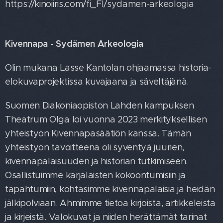
https://kinoiiris.com/fi_FI/sydamen-arkeologia
Kivennapa - Sydämen Arkeologia
Olin mukana Lasse Kantolan ohjaamassa historia-
elokuvaprojektissa kuvajaana ja säveltäjänä.
Suomen Diakoniaopiston Lahden kampuksen
Theatrum Olga loi vuonna 2023 merkityksellisen
yhteistyön Kivennapasäätiön kanssa. Tämän
yhteistyön tavoitteena oli syventyä juurien,
kivennapalaisuuden ja historian tutkimiseen.
Osallistuimme karjalaisten kokoontumisiin ja
tapahtumiin, kohtasimme kivennapalaisia ja heidän
jälkipolviaan. Ahmimme tietoa kirjoista, artikkeleista
ja kirjeistä. Valokuvat ja niiden herättämät tarinat