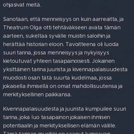
ohjasivat meitä.
Sanotaan, että menneisyys on kuin aarreaitta, ja
Theatrum Olga otti tehtäväkseen avata tämän
aarteen, sukeltaa syvälle muistin saloihin ja
herättää historian eloon. Tavoitteena oli luoda
suuri tarina, jossa menneisyys ja nykyisyys
kietoutuvat yhteen tasapainoisesti. Jokainen
yksittäinen tarina juurista ja kivennapalaisuudesta
muodosti osan tätä suurta kudelmaa, jossa
jokaisella ihmisellä on omat mahdollisuutensa ja
merkityksellinen paikkansa.
Kivennapalaisuudesta ja juurista kumpuilee suuri
tarina, joka luo tasapainon jokaisen ihmisen
potentiaalin ja merkityksellisen elämän välille.